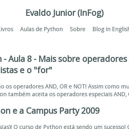
Evaldo Junior (InFog)
Livros
Aulas de Python
Sobre
Blog in Englis
 - Aula 8 - Mais sobre operadores
stas e o "for"
ão os operadores AND, OR e NOT! Assim como mui
n também aceita os operadores especiais AND, 
on e a Campus Party 2009
es(as)! O curso de Python está sendo um sucesso!