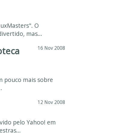
uxMasters". O
ivertido, mas...
oteca
16 Nov 2008
um pouco mais sobre
.
12 Nov 2008
vido pelo Yahoo! em
stras...