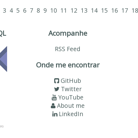
3
4
5
6
7
8
9
10
11
12
13
14
15
16
17
1
QL
Acompanhe
RSS Feed
Onde me encontrar
GitHub
Twitter
YouTube
About me
LinkedIn