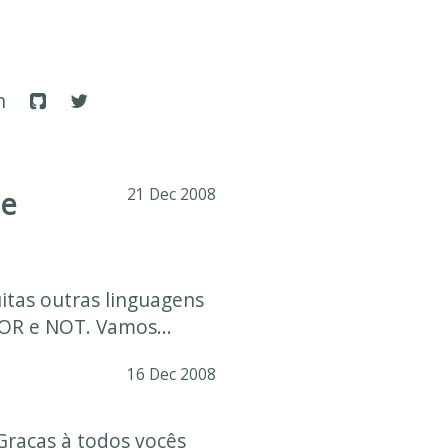
h
 e
21 Dec 2008
tas outras linguagens
OR e NOT. Vamos...
16 Dec 2008
 Graças à todos vocês